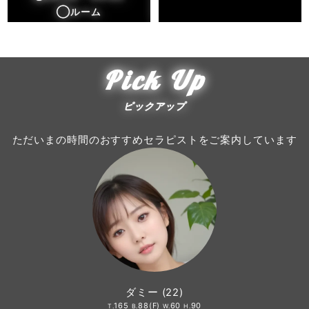
◯ルーム
Pick Up
ピックアップ
ただいまの時間のおすすめセラピストをご案内しています
ダミー
(22)
165
88(F)
60
90
T.
B.
W.
H.