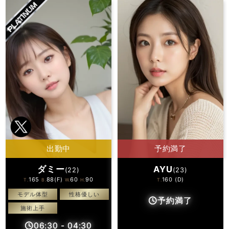
出勤中
予約満了
ダミー
AYU
(22)
(23)
165
88(F)
60
90
160 (D)
T.
B.
W.
H.
T.
モデル体型
性格優しい
予約満了
施術上手
06:30
-
04:30