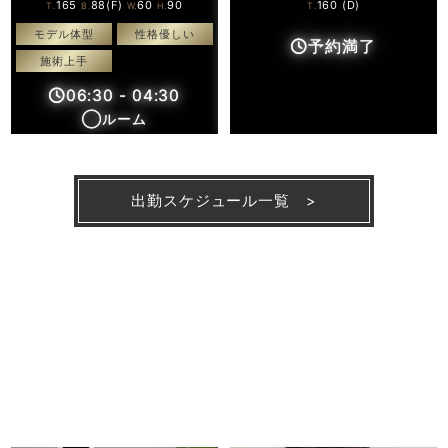
165
88(F)
60
90
160 (D)
T.
B.
W.
H.
T.
モデル体型
性格優しい
予約満了
施術上手
06:30
-
04:30
◯ルーム
出勤スケジュール一覧 >
Therapist
在籍一覧