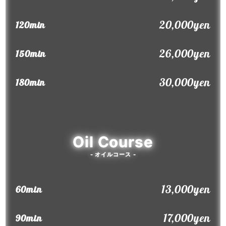
20,000yen
120min
26,000yen
150min
30,000yen
180min
Oil Course
- オイルコース -
13,000yen
60min
17,000yen
90min