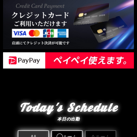
Today's Schedule
本日の出勤
All
◯ルーム
△ルーム